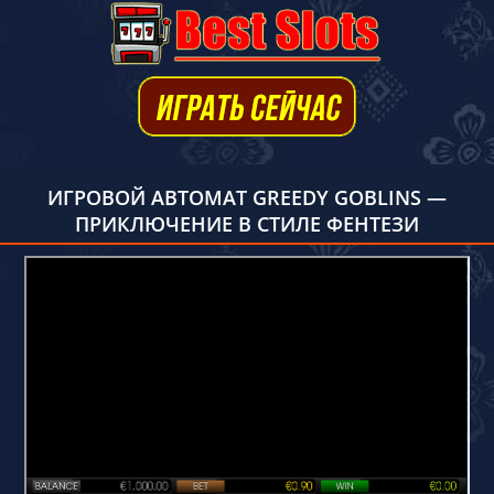
ИГРОВОЙ АВТОМАТ GREEDY GOBLINS —
ПРИКЛЮЧЕНИЕ В СТИЛЕ ФЕНТЕЗИ